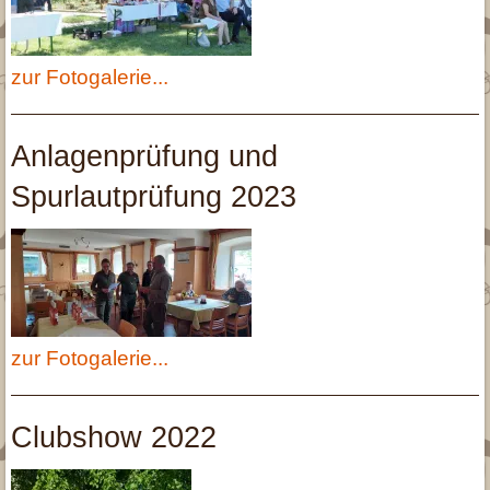
Archiv
Trimmanleitung
Glatthaar
Fotogalerie
Archiv 2015
Archiv 2015
Jagd
Archiv 2014
zur Fotogalerie...
▾
Downloads
Archiv 2013
Anlagenprüfung und
Beitrittserklärung
Kontakt
Archiv 2012
Spurlautprüfung 2023
Downloads für Züchter
zur Fotogalerie...
Clubshow 2022