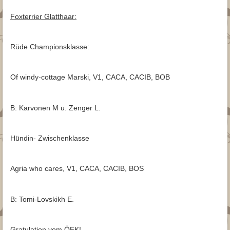
Archiv
Trimmanleitung
Glatthaar
Fotogalerie
Archiv 2015
Foxterrier Glatthaar:
Archiv 2015
Jagd
Archiv 2014
Rüde Championsklasse:
▾
Downloads
Archiv 2013
Beitrittserklärung
Kontakt
Archiv 2012
Of windy-cottage Marski, V1, CACA, CACIB, BOB
Downloads für Züchter
B: Karvonen M u. Zenger L.
Hündin- Zwischenklasse
Agria who cares, V1, CACA, CACIB, BOS
B: Tomi-Lovskikh E.
Gratulation vom ÖFK!