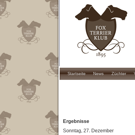
Direkt
zum
Inhalt
Hauptnavigat
Startseite
News
Züchter
Ergebnisse
Sonntag, 27. Dezember