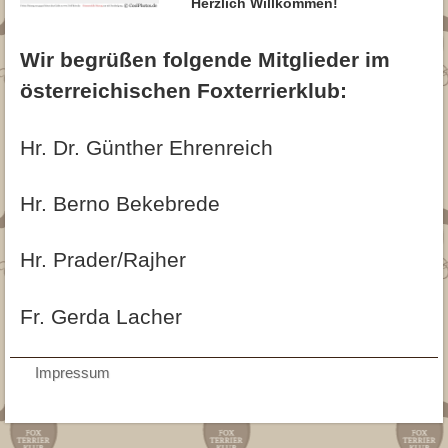
Herzlich Willkommen!
Archiv
Trimmanleitung
Glatthaar
Fotogalerie
Archiv 2015
Wir begrüßen folgende Mitglieder im
Archiv 2015
Jagd
Archiv 2014
österreichischen Foxterrierklub:
▾
Downloads
Archiv 2013
Beitrittserklärung
Kontakt
Hr. Dr. Günther Ehrenreich
Archiv 2012
Downloads für Züchter
Hr. Berno Bekebrede
Hr. Prader/Rajher
Fr. Gerda Lacher
AGB
Impressum