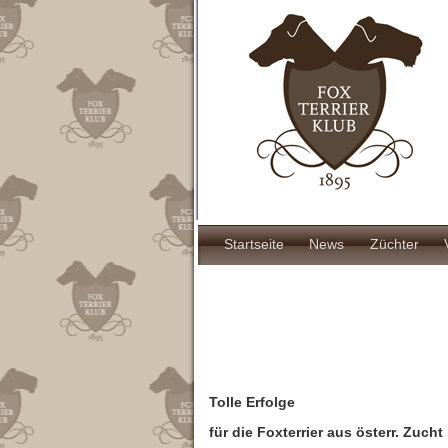
Direkt
zum
Inhalt
Hauptnavigat
Startseite
News
Züchter
Tolle Erfolge
für die Foxterrier aus österr. Zucht