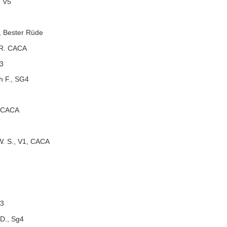
. V5
, Bester Rüde
 R. CACA
V3
h F., SG4
, CACA
W. S., V1, CACA
g3
 D., Sg4