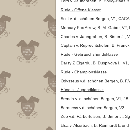
Lord v. Jaungraben, B. Horky-Haas B
Rüde - Offene Klasse:
Scot v. d. schönen Bergen, V1, CACA
Mercury Fox Arrow, B. M. Gabor, V2,
Charles v. Jaungraben, B. Birner J., 
Captain v. Ruprechtshofen, B. Pranck
Rüde - Gebrauchshundeklasse
Darsy Z Elgardu, B. Duspivova I., V1
Rüde - Championsklasse
Odysseus v.d. schönen Bergen, B. F.
Hündin - Jugendklasse:
Brenda v. d. schönen Bergen, V1, JB
Baroness v.d. schönen Bergen, V2
Zoe v.d. Färberfelsen, B. Birner J., S
Elsa v. Alserbach, B: Reinhardt E und