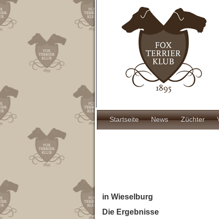
Direkt
zum
Inhalt
Hauptnavigat
Startseite
News
Züchter
in Wieselburg
Die Ergebnisse