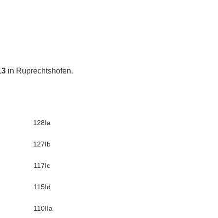
13
in Ruprechtshofen.
128
Ia
127
Ib
117
Ic
115
Id
110
IIa