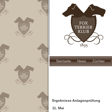
Direkt
zum
Inhalt
Hauptnavigat
Startseite
News
Züchter
Ergebnisse Anlagenprüfung
11. Mai