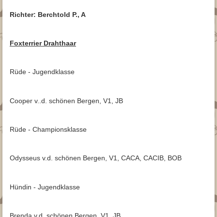
Archiv
Trimmanleitung
Glatthaar
Fotogalerie
Archiv 2015
Richter: Berchtold P., A
Archiv 2015
Jagd
Archiv 2014
Foxterrier Drahthaar
▾
Downloads
Archiv 2013
Beitrittserklärung
Kontakt
Archiv 2012
Rüde - Jugendklasse
Downloads für Züchter
Cooper v..d. schönen Bergen, V1, JB
Rüde - Championsklasse
Odysseus v.d. schönen Bergen, V1, CACA, CACIB, BOB
Hündin - Jugendklasse
Brenda v.d. schönen Bergen, V1, JB