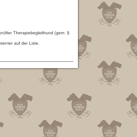
eprüfter Therapiebegleithund (gem. §
errier auf der Liste.