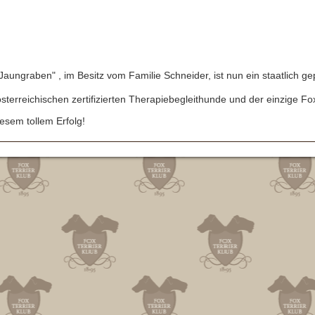
Jaungraben" , im Besitz vom Familie Schneider, ist nun ein staatlich g
sterreichischen zertifizierten Therapiebegleithunde und der einzige Foxt
iesem tollem Erfolg!