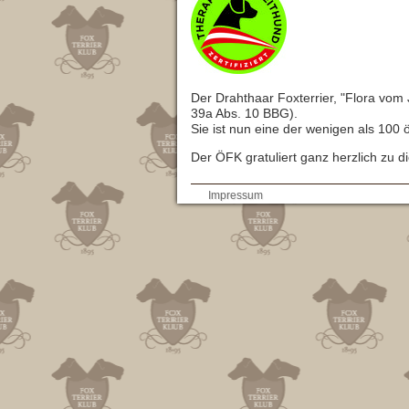
Der Drahthaar Foxterrier, "Flora vom 
39a Abs. 10 BBG).
Sie ist nun eine der wenigen als 100 ö
Der ÖFK gratuliert ganz herzlich zu d
AGB
Impressum